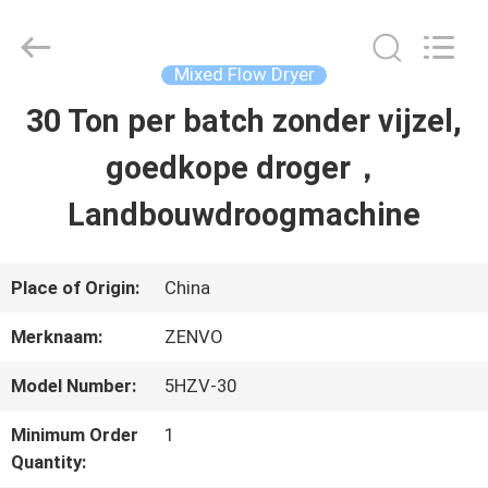
ANHUI
ZENVO
TECHNOLOGY
CO.,
Mixed Flow Dryer
LTD.
All
30 Ton per batch zonder vijzel,
HUIS
Rights
Reserved.
goedkope droger，
PRODUCTEN
Landbouwdroogmachine
ONGEVEER
Place of Origin:
China
ONS
Merknaam:
ZENVO
Model Number:
5HZV-30
FABRIEKSREIS
Minimum Order
1
Quantity:
KWALITEITSCONTROLE