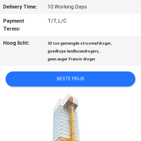
Delivery Time:
10 Working Days
CONTACTEER
Payment
T/T, L/C
Terms:
ONS
Hoog licht:
,
30 ton gemengde stroomafdroger
,
goedkope landbouwdrogers
NIEUWS
geen auger Francis droger
VERZOEK
BESTE PRIJS
OM EEN
CITAAT
SITEMAP