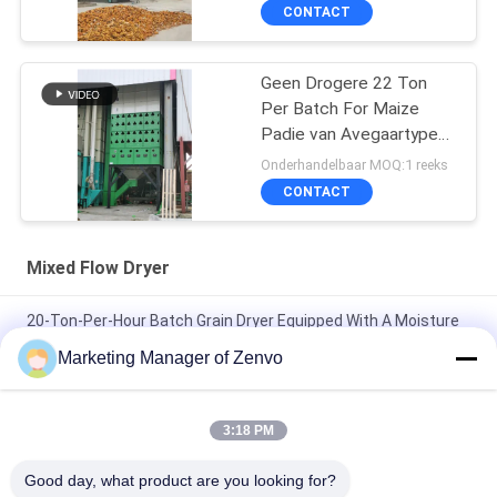
CONTACT
Geen Drogere 22 Ton
Per Batch For Maize
Padie van Avegaartype
Gemengde Stroom
Onderhandelbaar MOQ:1 reeks
CONTACT
Mixed Flow Dryer
20-Ton-Per-Hour Batch Grain Dryer Equipped With A Moisture
Detector
Marketing Manager of Zenvo
Elke partij van 30 ton zonder auger L, eenvoudige werking van
droger, landbouw droger.
3:18 PM
50-Ton Per Batch Recirculating Grain Dryer With Intelligent
Good day, what product are you looking for?
Control System