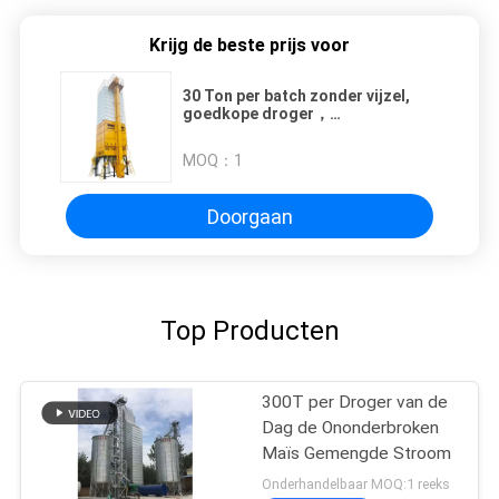
Krijg de beste prijs voor
30 Ton per batch zonder vijzel,
goedkope droger，
Landbouwdroogmachine
MOQ：
1
Doorgaan
Top Producten
300T per Droger van de
Dag de Ononderbroken
Maïs Gemengde Stroom
Onderhandelbaar MOQ:1 reeks