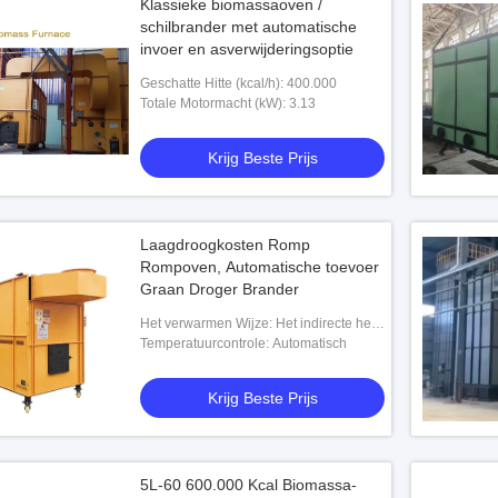
Klassieke biomassaoven /
schilbrander met automatische
invoer en asverwijderingsoptie
Geschatte Hitte (kcal/h): 400.000
Totale Motormacht (kW): 3.13
Krijg Beste Prijs
Laagdroogkosten Romp
Rompoven, Automatische toevoer
Graan Droger Brander
Het verwarmen Wijze: Het indirecte hete
lucht verwarmen
Temperatuurcontrole: Automatisch
Krijg Beste Prijs
5L-60 600.000 Kcal Biomassa-