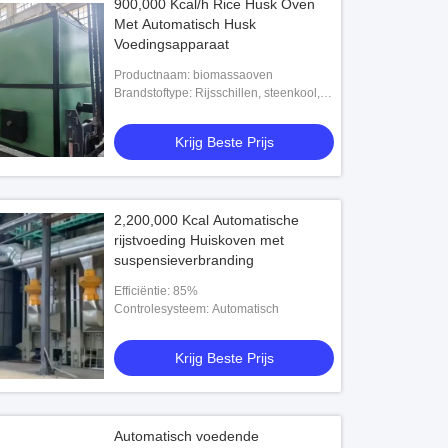
900,000 Kcal/h Rice Husk Oven
Met Automatisch Husk
Voedingsapparaat
Productnaam: biomassaoven
Brandstoftype: Rijsschillen, steenkool,
biomassa-pellets
Krijg Beste Prijs
2,200,000 Kcal Automatische
rijstvoeding Huiskoven met
suspensieverbranding
Efficiëntie: 85%
Controlesysteem: Automatisch
Krijg Beste Prijs
Automatisch voedende