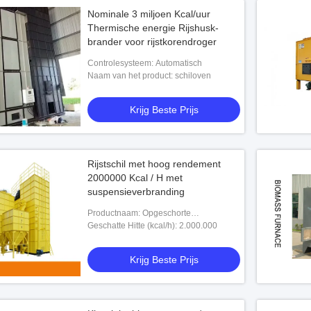
Nominale 3 miljoen Kcal/uur
Thermische energie Rijshusk-
brander voor rijstkorendroger
Controlesysteem: Automatisch
Naam van het product: schiloven
Krijg Beste Prijs
Rijstschil met hoog rendement
2000000 Kcal / H met
suspensieverbranding
Productnaam: Opgeschorte
Brander/rijstschiloven
Geschatte Hitte (kcal/h): 2.000.000
Krijg Beste Prijs