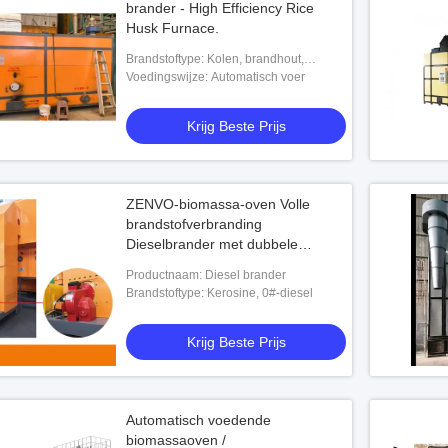
brander - High Efficiency Rice
Husk Furnace.
Brandstoftype: Kolen, brandhout,
biomassa-pellets, paddy husks, enz.
Voedingswijze: Automatisch voer
Krijg Beste Prijs
ZENVO-biomassa-oven Volle
brandstofverbranding
Dieselbrander met dubbele
mondstukfunctie
Productnaam: Diesel brander
Brandstoftype: Kerosine, 0#-diesel
Krijg Beste Prijs
Automatisch voedende
biomassaoven /