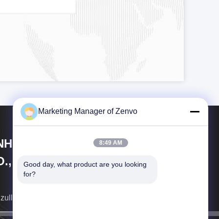
Marketing Manager of Zenvo
NHUI ZENVO TECHNOLOGY
8:49 AM
., LTD
Good day, what product are you looking 
for?
 zullen aan u zo spoedig mogelijk terugkeren.