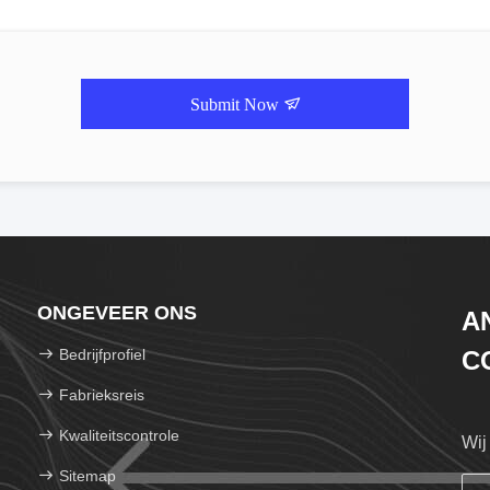
Submit Now
ONGEVEER ONS
A
Bedrijfprofiel
CO
Fabrieksreis
Kwaliteitscontrole
Wij
Sitemap