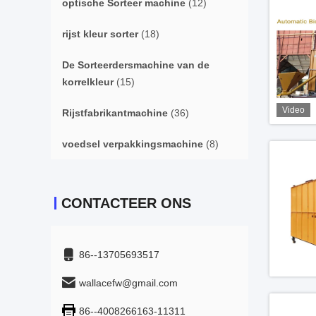
optische Sorteer machine
(12)
rijst kleur sorter
(18)
De Sorteerdersmachine van de
korrelkleur
(15)
Video
Rijstfabrikantmachine
(36)
voedsel verpakkingsmachine
(8)
CONTACTEER ONS
86--13705693517
wallacefw@gmail.com
86--4008266163-11311