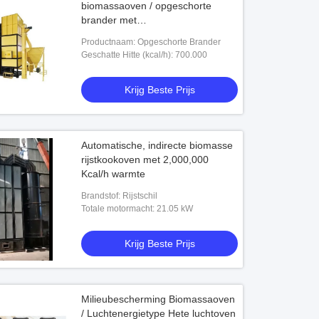
biomassaoven / opgeschorte
brander met
stofscheidingssysteem
Productnaam: Opgeschorte Brander
Geschatte Hitte (kcal/h): 700.000
Krijg Beste Prijs
Automatische, indirecte biomasse
rijstkookoven met 2,000,000
Kcal/h warmte
Brandstof: Rijstschil
Totale motormacht: 21.05 kW
Krijg Beste Prijs
Milieubescherming Biomassaoven
/ Luchtenergietype Hete luchtoven