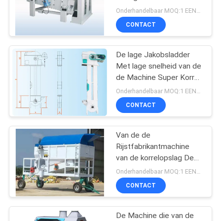
Rijstmalen Hoge de
Onderhandelbaar MOQ:1 EENHEID
Scheidingsefficiency
CONTACT
De lage Jakobsladder
Met lage snelheid van de
de Machine Super Korrel
van de
Onderhandelbaar MOQ:1 EENHEID
BreukRijstfabrikant Voor
CONTACT
Rijstverwerking
Van de de
Rijstfabrikantmachine
van de korrelopslag De
Draagbare
Onderhandelbaar MOQ:1 EENHEID
Gecombineerde
CONTACT
Schonere Gemakkelijke
Installatie
De Machine die van de