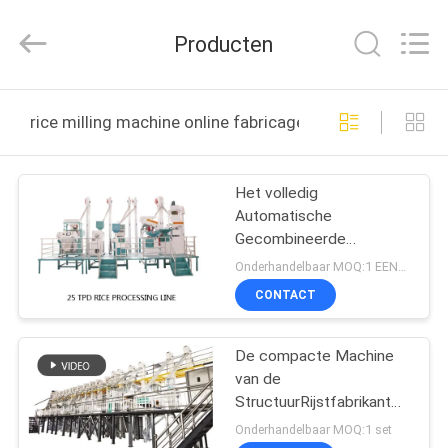
ANHUI
ZENVO
TECHNOLOGY
Producten
CO.,
LTD.
All
Rights
Reserved.
HUIS
rice milling machine online fabricage
PRODUCTEN
Het volledig
Automatische
ONGEVEER
Gecombineerde
ONS
Compacte Lage
Onderhandelbaar MOQ:1 EENHEID
Energieverbruik van de
CONTACT
Rijstfabrikantmachine
FABRIEKSREIS
De compacte Machine
van de
KWALITEITSCONTROLE
StructuurRijstfabrikant
120 Ton per
Onderhandelbaar MOQ:1 set