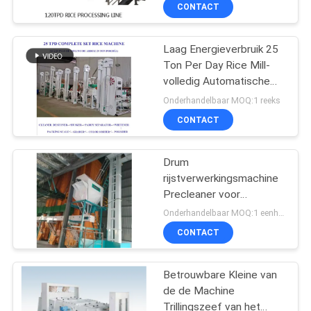
DagProductiecapaciteit
CONTACTEER
CONTACT
ONS
Laag Energieverbruik 25
Ton Per Day Rice Mill-
NIEUWS
volledig Automatische
Machine
Onderhandelbaar MOQ:1 reeks
VERZOEK
CONTACT
OM EEN
CITAAT
Drum
rijstverwerkingsmachine
Precleaner voor
SITEMAP
graandrogerij met 30
Onderhandelbaar MOQ:1 eenheid
ton/uur
CONTACT
PRIVACYBELEID
Betrouwbare Kleine van
de de Machine
Trillingszeef van het