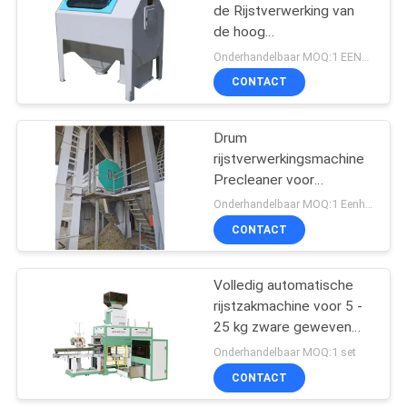
de Rijstverwerking van
de hoog
rendementtrommel pre
Onderhandelbaar MOQ:1 EENHEID
voor Korrel Drogende
CONTACT
Installatie schoonmaken
Drum
rijstverwerkingsmachine
Precleaner voor
graandrogerij met 30
Onderhandelbaar MOQ:1 Eenheid
ton/uur
CONTACT
Volledig automatische
rijstzakmachine voor 5 -
25 kg zware geweven
zak
Onderhandelbaar MOQ:1 set
CONTACT