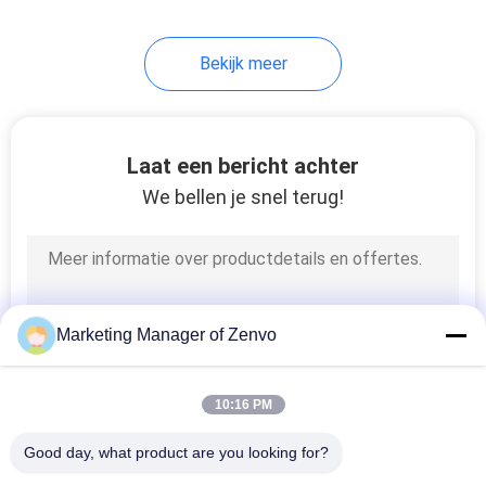
12
Bekijk meer
optische Sorteer
machine
Laat een bericht achter
We bellen je snel terug!
18
rijst kleur sorter
Marketing Manager of Zenvo
10:16 PM
Good day, what product are you looking for?