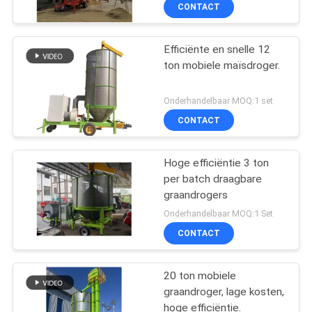
CONTACTEER
CONTACT
ONS
Efficiënte en snelle 12
21
ton mobiele maïsdroger.
NIEUWS
Kleine graan droger
Onderhandelbaar MOQ:1 set
VERZOEK
CONTACT
OM EEN
CITAAT
Hoge efficiëntie 3 ton
per batch draagbare
graandrogers
SITEMAP
34
Onderhandelbaar MOQ:1 Set
CONTACT
Mixed Flow Dryer
PRIVACYBELEID
20 ton mobiele
graandroger, lage kosten,
hoge efficiëntie.