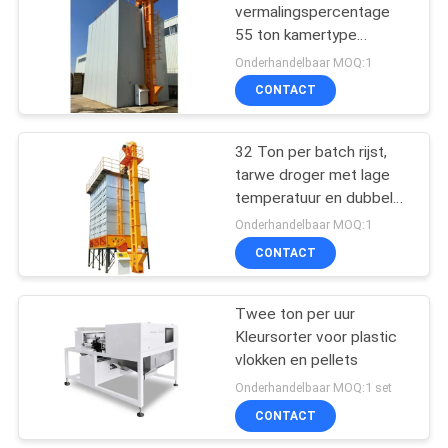
vermalingspercentage
55 ton kamertype
41
statische droger
Onderhandelbaar MOQ:1
CONTACT
biomassaoven
32 Ton per batch rijst,
tarwe droger met lage
temperatuur en dubbel
luchtkanaal dubbel
Onderhandelbaar MOQ:1
circulatiesysteem
CONTACT
70
Twee ton per uur
CCD kleur Sorter
Kleursorter voor plastic
vlokken en pellets
Onderhandelbaar MOQ:1 set
CONTACT