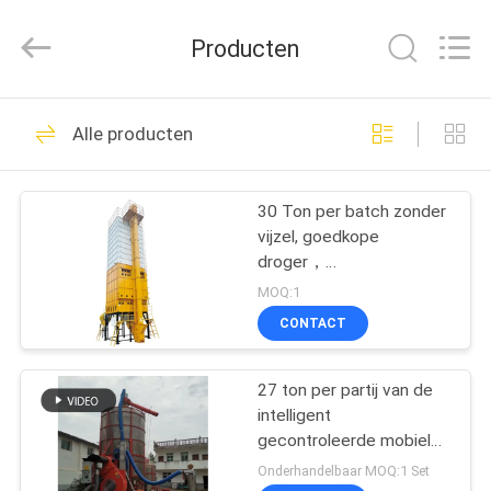
ANHUI
ZENVO
TECHNOLOGY
Producten
CO.,
LTD.
All
Rights
Reserved.
HUIS
51
Alle producten
Rijst Graan Droger
PRODUCTEN
30 Ton per batch zonder
vijzel, goedkope
ONGEVEER
droger，
ONS
Landbouwdroogmachine
MOQ:1
CONTACT
56
FABRIEKSREIS
De Droger van de
27 ton per partij van de
intelligent
KWALITEITSCONTROLE
partijkorrel
gecontroleerde mobiele
droger
Onderhandelbaar MOQ:1 Set