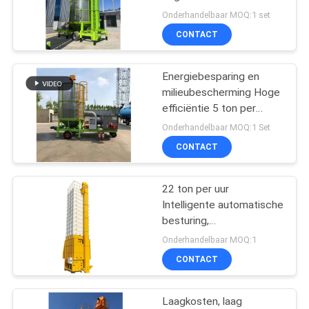
Onderhandelbaar MOQ:1 set
CONTACT
13
doorgevende
Energiebesparing en
milieubescherming Hoge
korreldroger
efficiëntie 5 ton per
batch draagbare
Onderhandelbaar MOQ:1 Set
graandrogers voor maïs
CONTACT
22 ton per uur
24
Intelligente automatische
Draagbare graan
besturing,
laagtemperatuurdrogen
Onderhandelbaar MOQ:1
droger
gemengde
CONTACT
stroomafdroger.
Laagkosten, laag