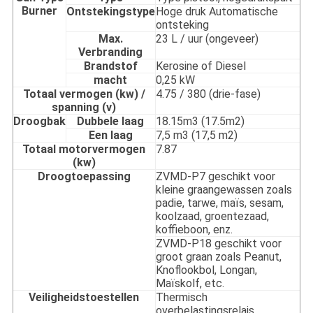
Burner
Ontstekingstype
Hoge druk Automatische
ontsteking
Max.
23 L / uur (ongeveer)
Verbranding
Brandstof
Kerosine of Diesel
macht
0,25 kW
Totaal vermogen (kw) /
4.75 / 380 (drie-fase)
spanning (v)
Droogbak
Dubbele laag
18.15m3 (17.5m2)
Een laag
7,5 m3 (17,5 m2)
Totaal motorvermogen
7.87
(kw)
Droogtoepassing
ZVMD-P7 geschikt voor
kleine graangewassen zoals
padie, tarwe, maïs, sesam,
koolzaad, groentezaad,
koffieboon, enz.
ZVMD-P18 geschikt voor
groot graan zoals Peanut,
Knoflookbol, Longan,
Maïskolf, etc.
Veiligheidstoestellen
Thermisch
overbelastingsrelais,