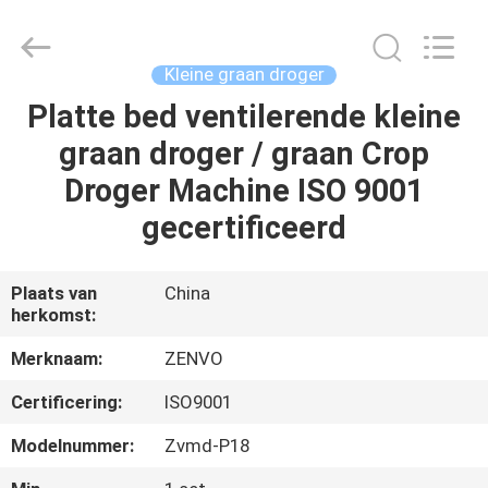
ANHUI
ZENVO
TECHNOLOGY
CO.,
LTD.
Kleine graan droger
All
Rights
Reserved.
Platte bed ventilerende kleine
HUIS
graan droger / graan Crop
PRODUCTEN
Droger Machine ISO 9001
gecertificeerd
ONGEVEER
ONS
Plaats van
China
herkomst:
FABRIEKSREIS
Merknaam:
ZENVO
Certificering:
ISO9001
KWALITEITSCONTROLE
Modelnummer:
Zvmd-P18