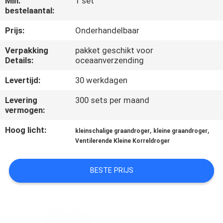
Min.
1 set
CONTACTEER
bestelaantal:
ONS
Prijs:
Onderhandelbaar
Verpakking
pakket geschikt voor
NIEUWS
Details:
oceaanverzending
Levertijd:
30 werkdagen
VERZOEK
OM EEN
Levering
300 sets per maand
vermogen:
CITAAT
Hoog licht:
,
,
kleinschalige graandroger
kleine graandroger
Ventilerende Kleine Korreldroger
SITEMAP
BESTE PRIJS
PRIVACYBELEID