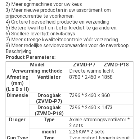
2) Meer agrimachines voor uw keus
3) Meer nieuwe producten in uw assortiment om
prijsconcurrentie te voorkomen
4) Grotere hoeveelheid productie en verzending
5) Betere kwaliteit om beter krediet te garanderen.
6) Snellere levertijd: only45days
7) Meer strenge kwaliteitscontrole vóór verzending.
8) Meer redelijke servicevoorwaarden voor de naverkoop.
Beschrijving
Product Parameters:
Model
ZVMD-P7
ZVMD-P18
Verwarming methode
Directe warme lucht
Afmeting
Ventilator
8780 * 2460 × 1858
(mm)
(L x B x H)
Dimensie
Droogbak
7396 * 2460 × 860
(ZVMD-P7)
Droogbak
7396 * 2460 × 1473
(ZVMD-P18)
Droger
Type
Axiale stromingsventilator *
2 sets
macht
2.25KW * 2 sets
Gun Type
Type
Type pistool, hogedrukspuit