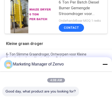
6 Ton Per Batch Diesel
Burner Gemengde
Stroomdroger voor
Keuterboertjes
Onderhandelbaar MOQ:1 reeks
CONTACT
Kleine graan droger
6-Ton Slimme Graandroger, Ontworpen voor Kleine
Boerderijen, Lage Kosten Hoge Opbrengst.
Marketing Manager of Zenvo
6 ton per partij Kleine graandroger met lage temperatuur,
gelijkmatig en snel drogen
4:08 AM
6 ton per partij Kleine graandroger zonder augeroptie en
laagste kosten
Good day, what product are you looking for?
populaire categorieën
Alle