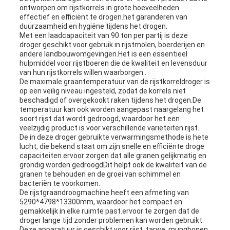
ontworpen om rijstkorrels in grote hoeveelheden
effectief en efficiënt te drogen.het garanderen van
duurzaamheid en hygiëne tijdens het drogen.
Met een laadcapaciteit van 90 ton per partij is deze
droger geschikt voor gebruik in rijstmolen, boerderijen en
andere landbouwomgevingen.Het is een essentieel
hulpmiddel voor rijstboeren die de kwaliteit en levensduur
van hun rijstkorrels willen waarborgen..
De maximale graantemperatuur van de rijstkorreldroger is
op een veilig niveau ingesteld, zodat de korrels niet
beschadigd of overgekookt raken tijdens het drogen.De
temperatuur kan ook worden aangepast naargelang het
soort rijst dat wordt gedroogd, waardoor het een
veelzijdig product is voor verschillende variëteiten rijst.
De in deze droger gebruikte verwarmingsmethode is hete
lucht, die bekend staat om zijn snelle en efficiënte droge
capaciteiten.ervoor zorgen dat alle granen gelijkmatig en
grondig worden gedroogdDit helpt ook de kwaliteit van de
granen te behouden en de groei van schimmel en
bacteriën te voorkomen.
De rijstgraandroogmachine heeft een afmeting van
5290*4798*13300mm, waardoor het compact en
gemakkelijk in elke ruimte past.ervoor te zorgen dat de
droger lange tijd zonder problemen kan worden gebruikt.
Deze apparatuur is geschikt voor rijst, tarwe, mungbonen,