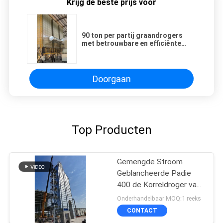
Krijg de beste prijs voor
90 ton per partij graandrogers
met betrouwbare en efficiënte
droogsystemen
Doorgaan
Top Producten
Gemengde Stroom
Geblancheerde Padie
400 de Korreldroger van
de Ton/Dag Rijst
Onderhandelbaar MOQ:1 reeks
CONTACT