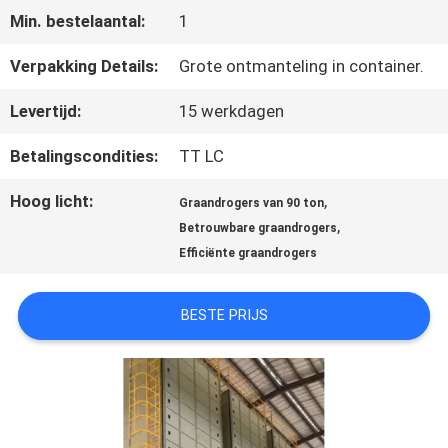
Min. bestelaantal:
1
CONTACTEER
Verpakking Details:
Grote ontmanteling in container.
ONS
Levertijd:
15 werkdagen
Betalingscondities:
TT LC
NIEUWS
Hoog licht:
,
Graandrogers van 90 ton
,
Betrouwbare graandrogers
VERZOEK
Efficiënte graandrogers
OM EEN
BESTE PRIJS
CITAAT
SITEMAP