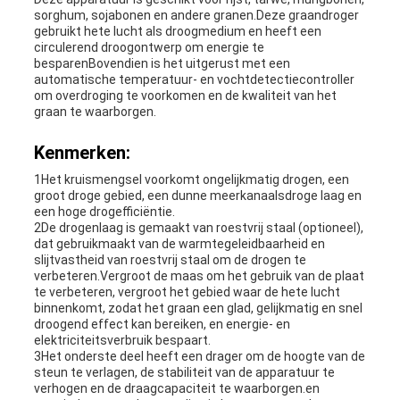
sorghum, sojabonen en andere granen.Deze graandroger
gebruikt hete lucht als droogmedium en heeft een
circulerend droogontwerp om energie te
besparenBovendien is het uitgerust met een
automatische temperatuur- en vochtdetectiecontroller
om overdroging te voorkomen en de kwaliteit van het
graan te waarborgen.
Kenmerken:
1Het kruismengsel voorkomt ongelijkmatig drogen, een
groot droge gebied, een dunne meerkanaalsdroge laag en
een hoge drogefficiëntie.
2De drogenlaag is gemaakt van roestvrij staal (optioneel),
dat gebruikmaakt van de warmtegeleidbaarheid en
slijtvastheid van roestvrij staal om de drogen te
verbeteren.Vergroot de maas om het gebruik van de plaat
te verbeteren, vergroot het gebied waar de hete lucht
binnenkomt, zodat het graan een glad, gelijkmatig en snel
droogend effect kan bereiken, en energie- en
elektriciteitsverbruik bespaart.
3Het onderste deel heeft een drager om de hoogte van de
steun te verlagen, de stabiliteit van de apparatuur te
verhogen en de draagcapaciteit te waarborgen.en