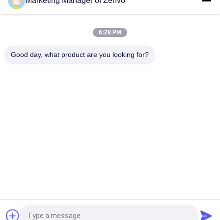
Marketing Manager of Zenvo
Roestvrij staal drooglaag Graan droger 105 ton/batch van
intelligente en warmluchtverwarmingsmethode
6:28 PM
90 ton per partij graandrogers met betrouwbare en efficiënte
Good day, what product are you looking for?
droogsystemen
populaire categorieën
Alle
De Droger Van De 
Rijst Graan Droger
Partijkorrel
Kleine Graan Droger
Mixed Flow Dryer
Doorgevende 
Draagbare Graan 
Korreldroger
Droger
Biomassaoven
CCD Kleur Sorter
Vraag een offerte aan