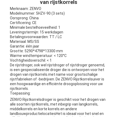
van rijstkorrels
Merknaam: ZENVO
Modelnummer: 5HZV-90 (3 sets)
Oorsprong: China
Certificering: CE
Minimale bestelhoeveelheid: 1
Leveringstermijn: 15 werkdagen
Betalingsvoorwaarden: TT / LC
Materiaal: MS/SS
Garantie: één jaar
Grootte: 5290*4798*13300 mm
Warme windtemperatuur: < 120°C
Vochtigheidsverschil: < 1
De rijstdroger, ook wel rijstdroger of rijstdroger genoemd,
is een gespecialiseerde droger die is ontworpen voor het
drogen van rijstkorrels.met name voor grootschalige
rijstfabrieken of -bedrijven. De ZENVO Rijstkorrelsuiver is
een hoogwaardige en efficiënte droogoplossing voor uw
rijstkorrels.
Toepassing:
ZENVO Rijstkorrelsdroger is geschikt voor het drogen van
alle soorten rijstkorrels, met inbegrip van langkorrels,
middelkorrels en korte korrels.en andere
landbouwproductielocatiesHet is ideaal voor het snel en