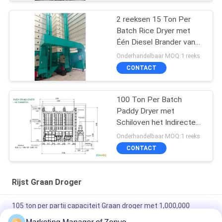
2 reeksen 15 Ton Per
Batch Rice Dryer met
Één Diesel Brander van
de Schiloven en
Onderhandelbaar MOQ:1 reeks
CONTACT
100 Ton Per Batch
Paddy Dryer met
Schiloven het Indirecte
Verwarmen
Onderhandelbaar MOQ:1 reeks
CONTACT
Rijst Graan Droger
105 ton per partij capaciteit Graan droger met 1,000,000
Kcal/h Biomassaovens