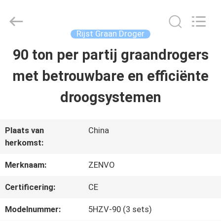
ANHUI
ZENVO
TECHNOLOGY
CO.,
Rijst Graan Droger
LTD.
All
90 ton per partij graandrogers
HUIS
Rights
Reserved.
met betrouwbare en efficiënte
PRODUCTEN
droogsystemen
ONGEVEER
Plaats van
China
herkomst:
ONS
Merknaam:
ZENVO
FABRIEKSREIS
Certificering:
CE
Modelnummer:
5HZV-90 (3 sets)
KWALITEITSCONTROLE