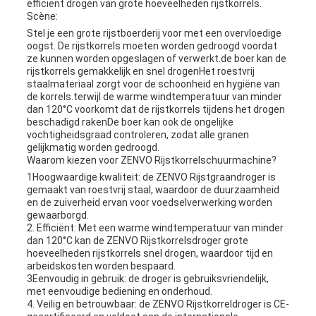
efficiënt drogen van grote hoeveelheden rijstkorrels.
Scène:
Stel je een grote rijstboerderij voor met een overvloedige
oogst. De rijstkorrels moeten worden gedroogd voordat
ze kunnen worden opgeslagen of verwerkt.de boer kan de
rijstkorrels gemakkelijk en snel drogenHet roestvrij
staalmateriaal zorgt voor de schoonheid en hygiëne van
de korrels.terwijl de warme windtemperatuur van minder
dan 120°C voorkomt dat de rijstkorrels tijdens het drogen
beschadigd rakenDe boer kan ook de ongelijke
vochtigheidsgraad controleren, zodat alle granen
gelijkmatig worden gedroogd.
Waarom kiezen voor ZENVO Rijstkorrelschuurmachine?
1Hoogwaardige kwaliteit: de ZENVO Rijstgraandroger is
gemaakt van roestvrij staal, waardoor de duurzaamheid
en de zuiverheid ervan voor voedselverwerking worden
gewaarborgd.
2. Efficiënt: Met een warme windtemperatuur van minder
dan 120°C kan de ZENVO Rijstkorrelsdroger grote
hoeveelheden rijstkorrels snel drogen, waardoor tijd en
arbeidskosten worden bespaard.
3Eenvoudig in gebruik: de droger is gebruiksvriendelijk,
met eenvoudige bediening en onderhoud.
4. Veilig en betrouwbaar: de ZENVO Rijstkorreldroger is CE-