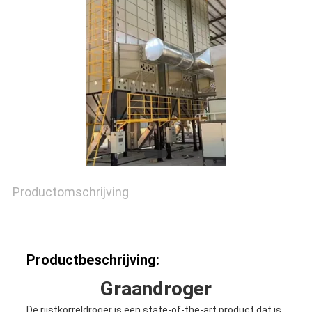
PRIVACYBELEID
Productomschrijving
Productbeschrijving:
Graandroger
De rijstkorreldroger is een state-of-the-art product dat is