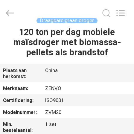
ANHUI
ZENVO
TECHNOLOGY
CO.,
LTD.
Draagbare graan droger
All
Rights
Reserved.
120 ton per dag mobiele
HUIS
maïsdroger met biomassa-
PRODUCTEN
pellets als brandstof
ONGEVEER
Plaats van
China
herkomst:
ONS
Merknaam:
ZENVO
FABRIEKSREIS
Certificering:
ISO9001
Modelnummer:
ZVM20
KWALITEITSCONTROLE
Min.
1 set
bestelaantal: