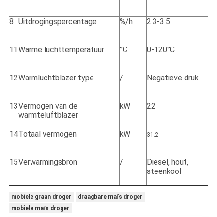
8
Uitdrogingspercentage
%/h
2.3-3.5
11
Warme luchttemperatuur
°C
0-120°C
12
Warmluchtblazer type
/
Negatieve druk
13
Vermogen van de
kW
22
warmteluftblazer
14
Totaal vermogen
kW
31.2
15
Verwarmingsbron
/
Diesel, hout,
steenkool
mobiele graan droger
draagbare maïs droger
mobiele maïs droger