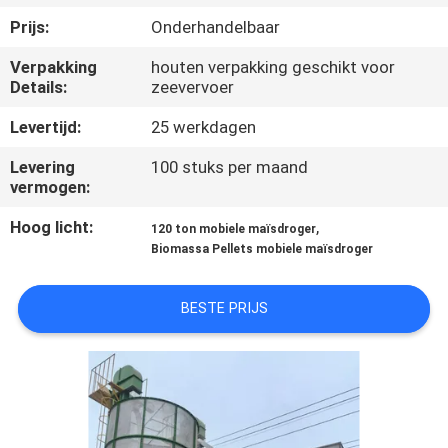
CONTACTEER
Prijs:
Onderhandelbaar
ONS
Verpakking
houten verpakking geschikt voor
Details:
zeevervoer
NIEUWS
Levertijd:
25 werkdagen
VERZOEK
Levering
100 stuks per maand
vermogen:
OM EEN
Hoog licht:
,
120 ton mobiele maïsdroger
CITAAT
Biomassa Pellets mobiele maïsdroger
SITEMAP
BESTE PRIJS
PRIVACYBELEID