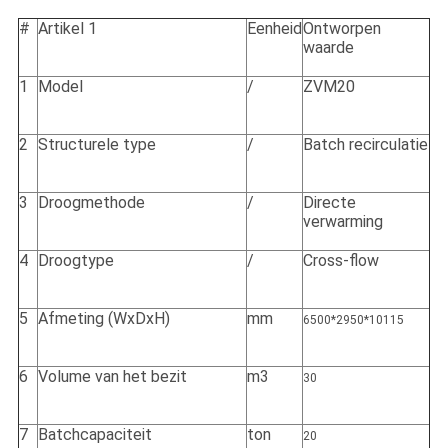
#
Artikel 1
Eenheid
Ontworpen
waarde
1
Model
/
ZVM20
2
Structurele type
/
Batch recirculatie
3
Droogmethode
/
Directe
verwarming
4
Droogtype
/
Cross-flow
5
Afmeting (WxDxH)
mm
6500*2950*10115
6
Volume van het bezit
m3
30
7
Batchcapaciteit
ton
20