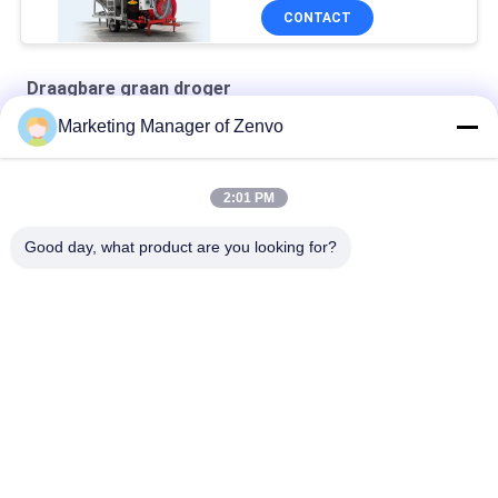
CONTACT
Draagbare graan droger
Marketing Manager of Zenvo
10-Ton Mobile Corn Dryer, Energy-Saving And Efficient.
10-Ton Coal-Fired Mobile Dryer For Wheat, Corn, And Sorghum.
2:01 PM
10 Ton Mobiele Droger voor Tarwe, Maïs, Gerst, Sorghum.
Good day, what product are you looking for?
populaire categorieën
Alle
De Droger Van De 
Rijst Graan Droger
Partijkorrel
Kleine Graan Droger
Mixed Flow Dryer
Doorgevende 
Draagbare Graan 