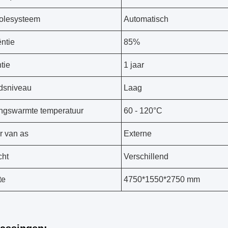
olesysteem
Automatisch
ëntie
85%
tie
1 jaar
dsniveau
Laag
ngswarmte temperatuur
60 - 120°C
r van as
Externe
cht
Verschillend
te
4750*1550*2750 mm