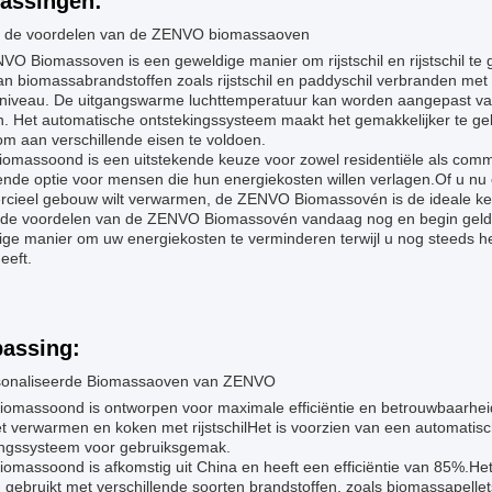
assingen:
 de voordelen van de ZENVO biomassaoven
VO Biomassoven is een geweldige manier om rijstschil en rijstschil t
an biomassabrandstoffen zoals rijstschil en paddyschil verbranden me
sniveau. De uitgangswarme luchttemperatuur kan worden aangepast van
n. Het automatische ontstekingssysteem maakt het gemakkelijker te ge
om aan verschillende eisen te voldoen.
iomassoond is een uitstekende keuze voor zowel residentiële als comm
ende optie voor mensen die hun energiekosten willen verlagen.Of u nu
cieel gebouw wilt verwarmen, de ZENVO Biomassovén is de ideale ke
 de voordelen van de ZENVO Biomassovén vandaag nog en begin geld 
ge manier om uw energiekosten te verminderen terwijl u nog steeds he
eeft.
assing:
onaliseerde Biomassaoven van ZENVO
iomassoond is ontworpen voor maximale efficiëntie en betrouwbaarhei
et verwarmen en koken met rijstschilHet is voorzien van een automati
ingssysteem voor gebruiksgemak.
omassoond is afkomstig uit China en heeft een efficiëntie van 85%.He
gebruikt met verschillende soorten brandstoffen, zoals biomassapelle