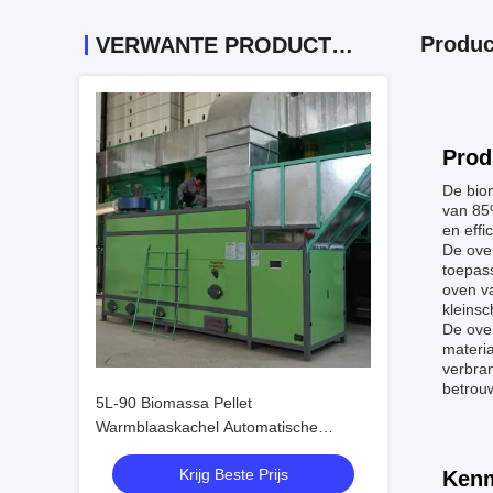
Produc
VERWANTE PRODUCTEN
Prod
De bio
van 85%
en effi
De ove
toepas
oven va
kleinsc
De oven
materia
verbra
betrouw
5L-90 Biomassa Pellet
Warmblaaskachel Automatische
voeding 83 Thermische efficiëntie
Krijg Beste Prijs
Kenm