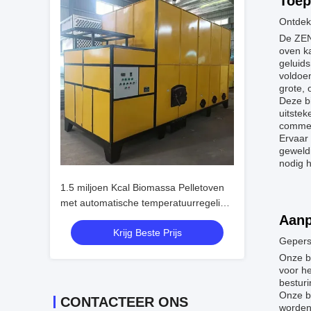
Toep
Ontdek
De ZEN
oven k
geluid
voldoe
grote, 
Deze b
uitstek
commer
Ervaar
geweldi
nodig h
1.5 miljoen Kcal Biomassa Pelletoven
met automatische temperatuurregeling
en automatische voeding.
Aanp
Krijg Beste Prijs
Gepers
Onze b
voor h
bestur
Onze bi
CONTACTEER ONS
worden 