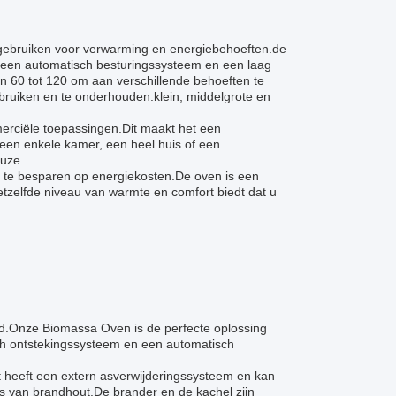
e gebruiken voor verwarming en energiebehoeften.de
t een automatisch besturingssysteem en een laag
 60 tot 120 om aan verschillende behoeften te
bruiken en te onderhouden.klein, middelgrote en
erciële toepassingen.Dit maakt het een
 een enkele kamer, een heel huis of een
uze.
te besparen op energiekosten.De oven is een
tzelfde niveau van warmte en comfort biedt dat u
d.Onze Biomassa Oven is de perfecte oplossing
sch ontstekingssysteem en een automatisch
t heeft een extern asverwijderingssysteem en kan
ts van brandhout.De brander en de kachel zijn