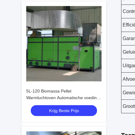
Contr
Effici
Garan
Gelui
Uitga
Afvoe
5L-120 Biomassa Pellet
Gewi
Warmluchtoven Automatische voeding
83% Efficiëntie
Groot
Krijg Beste Prijs