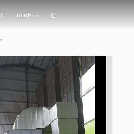
en
Dutch
r