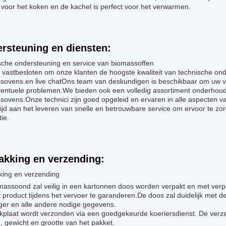
 voor het koken en de kachel is perfect voor het verwarmen.
rsteuning en diensten:
sche ondersteuning en service van biomassoffen
 vastbesloten om onze klanten de hoogste kwaliteit van technische on
sovens.en live chatOns team van deskundigen is beschikbaar om uw v
ventuele problemen.We bieden ook een volledig assortiment onderhoud
ovens.Onze technici zijn goed opgeleid en ervaren in alle aspecten va
ijd aan het leveren van snelle en betrouwbare service om ervoor te z
tie.
akking en verzending:
king en verzending
massoond zal veilig in een kartonnen doos worden verpakt en met ver
 product tijdens het vervoer te garanderen.De doos zal duidelijk met
ger en alle andere nodige gegevens.
kplaat wordt verzonden via een goedgekeurde koeriersdienst. De ver
, gewicht en grootte van het pakket.