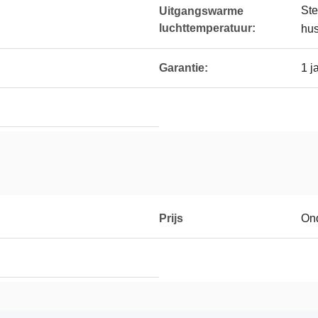
Ste
Uitgangswarme
luchttemperatuur:
hus
Garantie:
1 j
Prijs
On