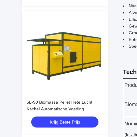
Naa
Afvo
Effi
Gewi
Gro
Beh
Spe
Tech
Prod
5L-90 Biomassa Pellet Hete Lucht
Biom
Kachel Automatische Voeding
Krijg Beste Prijs
Nomin
(kcal/