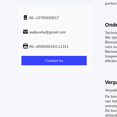
perfect
86--13705693517
Onde
wallacefw@gmail.com
Techni
We zijn
Biomas
86--4008266163-11311
voor e
Biomass
toegew
Contact nu
efficiën
Verp
Verpak
De bio
van het
ontvan
De koo
afstand