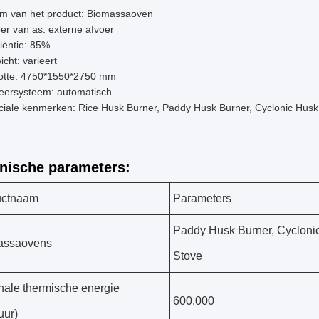
m van het product: Biomassaoven
er van as: externe afvoer
ciëntie: 85%
cht: varieert
otte: 4750*1550*2750 mm
eersysteem: automatisch
ciale kenmerken: Rice Husk Burner, Paddy Husk Burner, Cyclonic Hus
nische parameters:
uctnaam
Parameters
Paddy Husk Burner, Cyclonic
assaovens
Stove
ale thermische energie
600.000
uur)