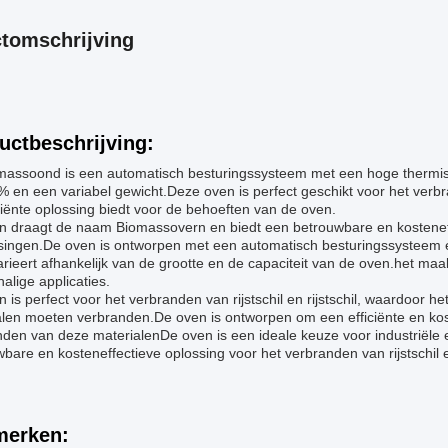
tomschrijving
uctbeschrijving:
massoond is een automatisch besturingssysteem met een hoge thermis
 en een variabel gewicht.Deze oven is perfect geschikt voor het verbrand
ciënte oplossing biedt voor de behoeften van de oven.
n draagt de naam Biomassovern en biedt een betrouwbare en kosteneff
singen.De oven is ontworpen met een automatisch besturingssysteem 
rieert afhankelijk van de grootte en de capaciteit van de oven.het maa
halige applicaties.
 is perfect voor het verbranden van rijstschil en rijstschil, waardoor 
len moeten verbranden.De oven is ontworpen om een efficiënte en kost
nden van deze materialenDe oven is een ideale keuze voor industriële
bare en kosteneffectieve oplossing voor het verbranden van rijstschil en
erken: